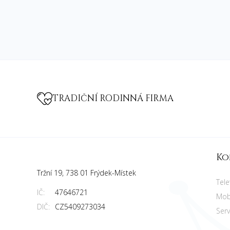
TRADIČNÍ RODINNÁ FIRMA
Ko
Tržní 19, 738 01 Frýdek-Místek
Tele
IČ:
47646721
Mobi
DIČ:
CZ5409273034
Serv