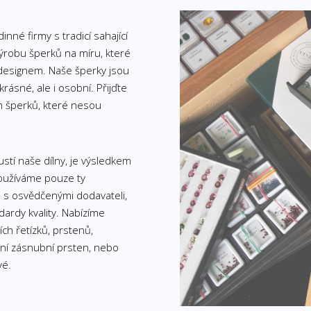
inné firmy s tradicí sahající
ýrobu šperků na míru, které
designem. Naše šperky jsou
rásné, ale i osobní. Přijďte
h šperků, které nesou
ustí naše dílny, je výsledkem
Používáme pouze ty
e s osvědčenými dodavateli,
dardy kvality. Nabízíme
ch řetízků, prstenů,
tní zásnubní prsten, nebo
vé.