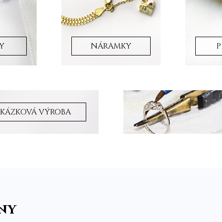
Y
NÁRAMKY
P
KÁZKOVÁ VÝROBA
iny