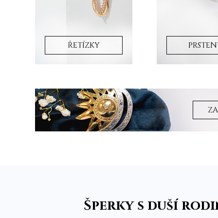
ŘETÍZKY
PRSTEN
ZA
Šperky s duší rod