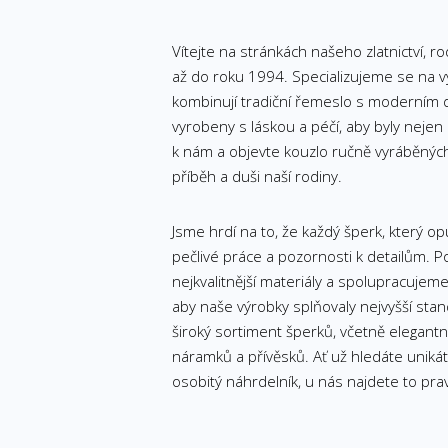
Vítejte na stránkách našeho zlatnictví, rod
až do roku 1994. Specializujeme se na v
kombinují tradiční řemeslo s moderním 
vyrobeny s láskou a péčí, aby byly nejen k
k nám a objevte kouzlo ručně vyráběnýc
příběh a duši naší rodiny.
Jsme hrdí na to, že každý šperk, který op
pečlivé práce a pozornosti k detailům. 
nejkvalitnější materiály a spolupracujem
aby naše výrobky splňovaly nejvyšší stan
široký sortiment šperků, včetně elegantní
náramků a přívěsků. Ať už hledáte uniká
osobitý náhrdelník, u nás najdete to pra