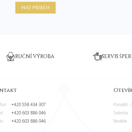
NÁŠ PŘÍBĚH
RUČNÍ VÝROBA
SERVIS ŠPE
ntakt
Oteví
fon:
+420 558 434 307
Pondělí - 
l:
+420 603 886 046
Sobota:
is:
+420 603 886 046
Neděle